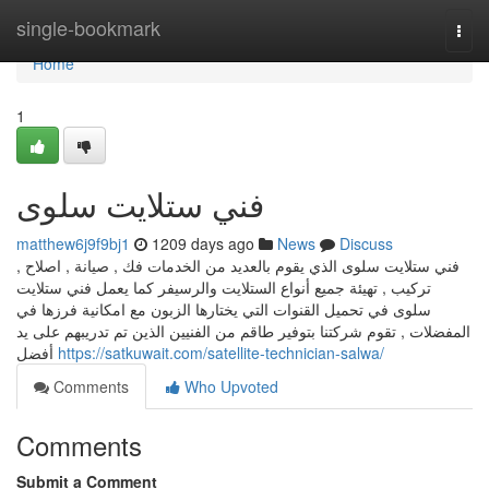
Home
single-bookmark
Togg
navi
Home
1
فني ستلايت سلوى
matthew6j9f9bj1
1209 days ago
News
Discuss
فني ستلايت سلوى الذي يقوم بالعديد من الخدمات فك , صيانة , اصلاح ,
تركيب , تهيئة جميع أنواع الستلايت والرسيفر كما يعمل فني ستلايت
سلوى في تحميل القنوات التي يختارها الزبون مع امكانية فرزها في
المفضلات , تقوم شركتنا بتوفير طاقم من الفنيين الذين تم تدريبهم على يد
أفضل
https://satkuwait.com/satellite-technician-salwa/
Comments
Who Upvoted
Comments
Submit a Comment