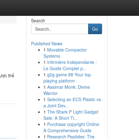
Search
Go
Published News
1
Movable Compactor
Systems
1
Infirmière Indépendante :
Le Guide Complet p...
1
g2g game 88 Your top
cược thể
playing platform
1
Aasimar Monk: Divine
Warrior
1
Selecting an ECS Plastic vs.
a Joint Dev...
1
The Shark P Light Gadget
Sale: A Short Ti...
1
Purchase copyright Online:
A Comprehensive Guide
1
Research Peptides: The