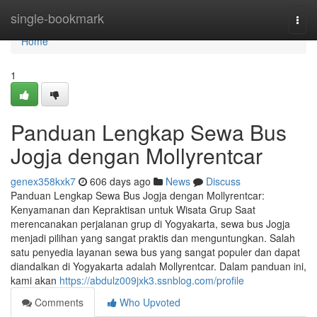
Home
single-bookmark
Togg
navi
Home
1
Panduan Lengkap Sewa Bus
Jogja dengan Mollyrentcar
genex358kxk7
606 days ago
News
Discuss
Panduan Lengkap Sewa Bus Jogja dengan Mollyrentcar:
Kenyamanan dan Kepraktisan untuk Wisata Grup Saat
merencanakan perjalanan grup di Yogyakarta, sewa bus Jogja
menjadi pilihan yang sangat praktis dan menguntungkan. Salah
satu penyedia layanan sewa bus yang sangat populer dan dapat
diandalkan di Yogyakarta adalah Mollyrentcar. Dalam panduan ini,
kami akan
https://abdulz009jxk3.ssnblog.com/profile
Comments
Who Upvoted