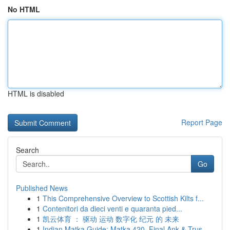
No HTML
HTML is disabled
Report Page
Search
Go
Published News
1
This Comprehensive Overview to Scottish Kilts f...
1
Contenitori da dieci venti e quaranta pied...
1
凯云体育 ： 驱动 运动 数字化 纪元 的 未来
1
Indian Matka Guide: Matka 420, Final Ank & Trus...