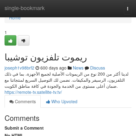
Home
single-bookmark
Togg
navi
Home
1
ريموت تلفزيون توشيبا
joseph1v98brf2
600 days ago
News
Discuss
لدينا أكثر من 200 نوع من الريموتات الأصلية لجميع الأجهزة، بما في ذلك
التلفزيون، الرسيفر والمكيفات. نضمن لك التوصيل السريع لمنتجاتنا مع
ضمان أعلى مستوى من الخدمة والجودة في كافة مناطق الكويت.
https://remote-tv.satellite-tv.tv/
Comments
Who Upvoted
Comments
Submit a Comment
No HTML