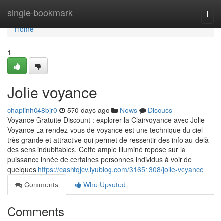
Home
single-bookmark
Togg
navi
Home
1
Jolie voyance
chaplinh048bjr0
570 days ago
News
Discuss
Voyance Gratuite Discount : explorer la Clairvoyance avec Jolie
Voyance La rendez-vous de voyance est une technique du ciel
très grande et attractive qui permet de ressentir des info au-delà
des sens indubitables. Cette ample illuminé repose sur la
puissance innée de certaines personnes individus à voir de
quelques
https://cashtqjcv.iyublog.com/31651308/jolie-voyance
Comments
Who Upvoted
Comments