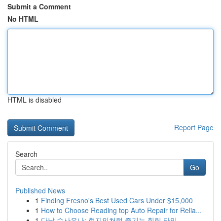
Submit a Comment
No HTML
HTML is disabled
Report Page
Search
Go
Published News
1
Finding Fresno's Best Used Cars Under $15,000
1
How to Choose Reading top Auto Repair for Relia...
1
다낭 수사우나: 현지인처럼 즐기는 힐링 타임