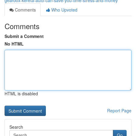
gearbox-kereta-auto-can-save-you-time-stress-and-money
Comments
Who Upvoted
Comments
Submit a Comment
No HTML
HTML is disabled
Report Page
Search
Go