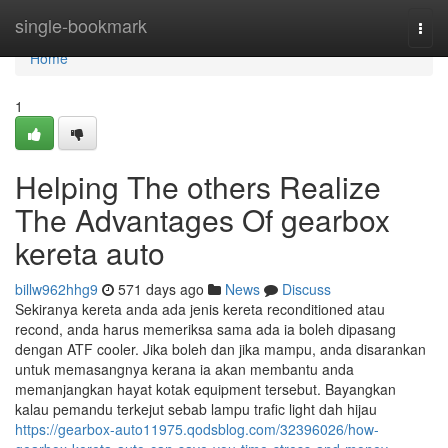
Home
single-bookmark
Togg
navi
Home
1
Helping The others Realize
The Advantages Of gearbox
kereta auto
billw962hhg9
571 days ago
News
Discuss
Sekiranya kereta anda ada jenis kereta reconditioned atau
recond, anda harus memeriksa sama ada ia boleh dipasang
dengan ATF cooler. Jika boleh dan jika mampu, anda disarankan
untuk memasangnya kerana ia akan membantu anda
memanjangkan hayat kotak equipment tersebut. Bayangkan
kalau pemandu terkejut sebab lampu trafic light dah hijau
https://gearbox-auto11975.qodsblog.com/32396026/how-