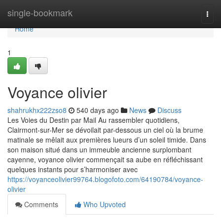
Home
single-bookmark
Togg
navi
Home
1
Voyance olivier
shahrukhx222zso8
540 days ago
News
Discuss
Les Voies du Destin par Mail Au rassembler quotidiens,
Clairmont-sur-Mer se dévoilait par-dessous un ciel où la brume
matinale se mêlait aux premières lueurs d’un soleil timide. Dans
son maison situé dans un immeuble ancienne surplombant
cayenne, voyance olivier commençait sa aube en réfléchissant
quelques instants pour s’harmoniser avec
https://voyanceolivier99764.blogofoto.com/64190784/voyance-
olivier
Comments
Who Upvoted