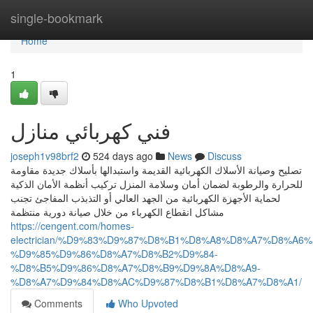
Home
single-bookmark
Home
1
فني كهربائي منازل
joseph1v98brf2
524 days ago
News
Discuss
تصليح وصيانة الأسلاك الكهربائية القديمة واستبدالها بأسلاك جديدة مقاومة
للحرارة والرطوبة لضمان أمان وسلامة المنزل تركيب أنظمة الأمان الذكية
لحماية الأجهزة الكهربائية من الجهد العالي أو التذبذب المفاجئ تجنب
مشاكل انقطاع الكهرباء من خلال صيانة دورية منتظمة
https://cengent.com/homes-
electrician/%D9%83%D9%87%D8%B1%D8%A8%D8%A7%D8%A6%
%D9%85%D9%86%D8%A7%D8%B2%D9%84-
%D8%B5%D9%86%D8%A7%D8%B9%D9%8A%D8%A9-
%D8%A7%D9%84%D8%AC%D9%87%D8%B1%D8%A7%D8%A1/
Comments
Who Upvoted