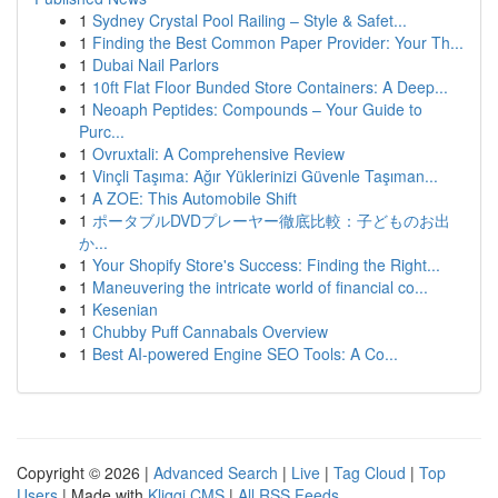
1
Sydney Crystal Pool Railing – Style & Safet...
1
Finding the Best Common Paper Provider: Your Th...
1
Dubai Nail Parlors
1
10ft Flat Floor Bunded Store Containers: A Deep...
1
Neoaph Peptides: Compounds – Your Guide to
Purc...
1
Ovruxtali: A Comprehensive Review
1
Vinçli Taşıma: Ağır Yüklerinizi Güvenle Taşıman...
1
A ZOE: This Automobile Shift
1
ポータブルDVDプレーヤー徹底比較：子どものお出
か...
1
Your Shopify Store's Success: Finding the Right...
1
Maneuvering the intricate world of financial co...
1
Kesenian
1
Chubby Puff Cannabals Overview
1
Best AI-powered Engine SEO Tools: A Co...
Copyright © 2026 |
Advanced Search
|
Live
|
Tag Cloud
|
Top
Users
| Made with
Kliqqi CMS
|
All RSS Feeds