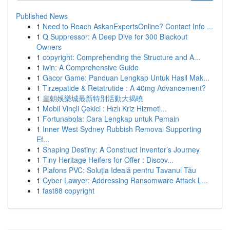
Published News
1
Need to Reach AskanExpertsOnline? Contact Info ...
1
Q Suppressor: A Deep Dive for 300 Blackout
Owners
1
copyright: Comprehending the Structure and A...
1
iwin: A Comprehensive Guide
1
Gacor Game: Panduan Lengkap Untuk Hasil Mak...
1
Tirzepatide & Retatrutide : A 40mg Advancement?
1
皇朝娛樂城最新特別活動大揭曉
1
Mobil Vinçli Çekici : Hızlı Kriz Hizmetl...
1
Fortunabola: Cara Lengkap untuk Pemain
1
Inner West Sydney Rubbish Removal Supporting
Ef...
1
Shaping Destiny: A Construct Inventor’s Journey
1
Tiny Heritage Heifers for Offer : Discov...
1
Plafons PVC: Soluția Ideală pentru Tavanul Tău
1
Cyber Lawyer: Addressing Ransomware Attack L...
1
fast88 copyright