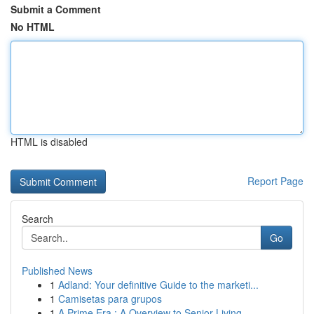
Submit a Comment
No HTML
HTML is disabled
Report Page
Search
Go
Published News
1
Adland: Your definitive Guide to the marketi...
1
Camisetas para grupos
1
A Prime Era : A Overview to Senior Living