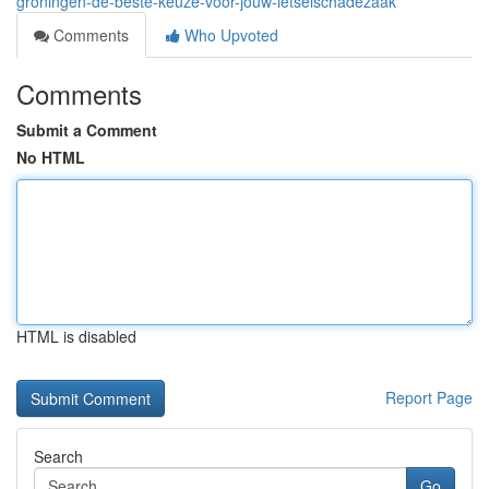
groningen-de-beste-keuze-voor-jouw-letselschadezaak
Comments
Who Upvoted
Comments
Submit a Comment
No HTML
HTML is disabled
Report Page
Search
Go