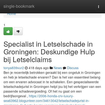
Home
single-bookmark
Togg
navi
Home
1
Specialist in Letselschade in
Groningen: Deskundige Hulp
bij Letselclaims
tonya839vur2
418 days ago
News
Discuss
Ben je recentelijk betrokken geraakt bij een ongeluk in Groningen
en heb je letselschade ervaren? Dan is het van essentieel belang
om een ervaren advocaat in te schakelen. Een gespecialiseerde
letselschadejurist in Groningen helpt jou bij het verkrijgen van een
passende schadevergoeding. Of het nu gaat om een
bedrijfsongeval ,
https://2006-honda-crv-luxury-
sea63962.blogunteer.com/34613042/letselschadejurist-in-