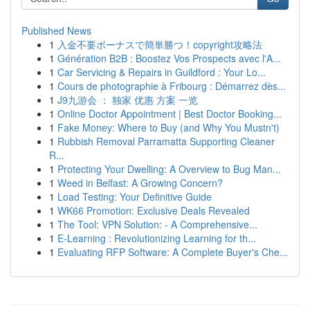
Published News
1
入金不要ボーナスで簡単勝つ！copyright攻略法
1
Génération B2B : Boostez Vos Prospects avec l'A...
1
Car Servicing & Repairs in Guildford : Your Lo...
1
Cours de photographie à Fribourg : Démarrez dès...
1
J9九游会 ： 独家 优惠 方案 一览
1
Online Doctor Appointment | Best Doctor Booking...
1
Fake Money: Where to Buy (and Why You Mustn't)
1
Rubbish Removal Parramatta Supporting Cleaner
R...
1
Protecting Your Dwelling: A Overview to Bug Man...
1
Weed in Belfast: A Growing Concern?
1
Load Testing: Your Definitive Guide
1
WK66 Promotion: Exclusive Deals Revealed
1
The Tool: VPN Solution: - A Comprehensive...
1
E-Learning : Revolutionizing Learning for th...
1
Evaluating RFP Software: A Complete Buyer's Che...