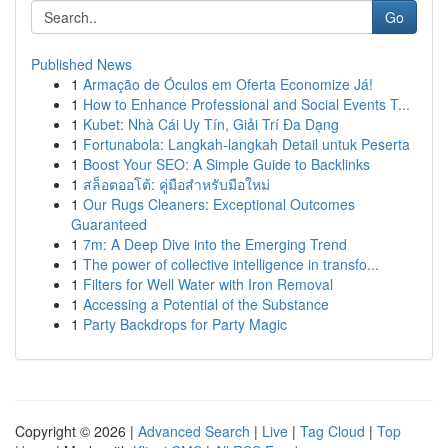
Go
Published News
1
Armação de Óculos em Oferta Economize Já!
1
How to Enhance Professional and Social Events T...
1
Kubet: Nhà Cái Uy Tín, Giải Trí Đa Dạng
1
Fortunabola: Langkah-langkah Detail untuk Peserta
1
Boost Your SEO: A Simple Guide to Backlinks
1
สล็อตออโต้: คู่มือสำหรับมือใหม่
1
Our Rugs Cleaners: Exceptional Outcomes
Guaranteed
1
7m: A Deep Dive into the Emerging Trend
1
The power of collective intelligence in transfo...
1
Filters for Well Water with Iron Removal
1
Accessing a Potential of the Substance
1
Party Backdrops for Party Magic
Copyright © 2026 |
Advanced Search
|
Live
|
Tag Cloud
|
Top