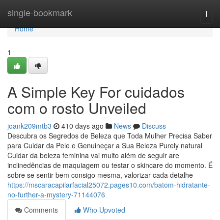
Home
single-bookmark
Togg
navi
Home
1
A Simple Key For cuidados
com o rosto Unveiled
joank209mtb3
410 days ago
News
Discuss
Descubra os Segredos de Beleza que Toda Mulher Precisa Saber
para Cuidar da Pele e Genuineçar a Sua Beleza Purely natural
Cuidar da beleza feminina vai muito além de seguir are
inclinedências de maquiagem ou testar o skincare do momento. É
sobre se sentir bem consigo mesma, valorizar cada detalhe
https://mscaracapilarfacial25072.pages10.com/batom-hidratante-
no-further-a-mystery-71144076
Comments
Who Upvoted