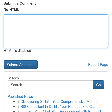
Submit a Comment
No HTML
HTML is disabled
Report Page
Search
Go
Published News
1
Discovering Shilajit: Your Comprehensive Manual...
1
BIS Consultant in Delhi : Your Handbook to C...
1
Improve Your Marketing Engagement with Professi...