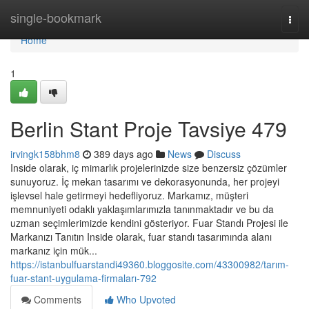
Home
single-bookmark
Togg
navi
Home
1
Berlin Stant Proje Tavsiye 479
irvingk158bhm8
389 days ago
News
Discuss
Inside olarak, iç mimarlık projelerinizde size benzersiz çözümler
sunuyoruz. İç mekan tasarımı ve dekorasyonunda, her projeyi
işlevsel hale getirmeyi hedefliyoruz. Markamız, müşteri
memnuniyeti odaklı yaklaşımlarımızla tanınmaktadır ve bu da
uzman seçimlerimizde kendini gösteriyor. Fuar Standı Projesi ile
Markanızı Tanıtın Inside olarak, fuar standı tasarımında alanı
markanız için mük...
https://istanbulfuarstandi49360.bloggosite.com/43300982/tarım-
fuar-stant-uygulama-firmaları-792
Comments
Who Upvoted