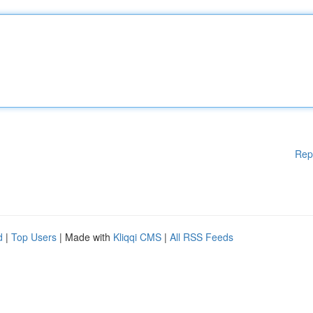
Rep
d
|
Top Users
| Made with
Kliqqi CMS
|
All RSS Feeds