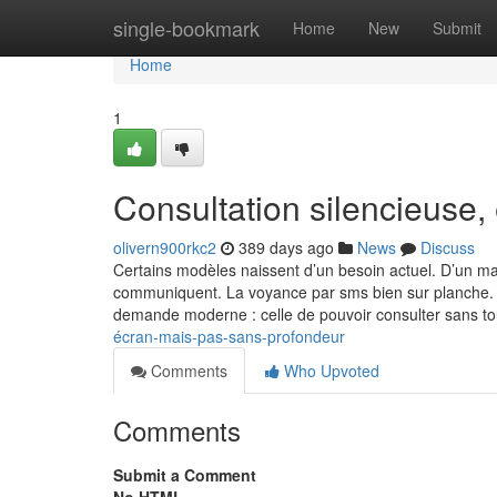
Home
single-bookmark
Home
New
Submit
Home
1
Consultation silencieuse, 
olivern900rkc2
389 days ago
News
Discuss
Certains modèles naissent d’un besoin actuel. D’un ma
communiquent. La voyance par sms bien sur planche. El
demande moderne : celle de pouvoir consulter sans to
écran-mais-pas-sans-profondeur
Comments
Who Upvoted
Comments
Submit a Comment