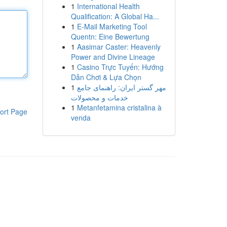
1
International Health
Qualification: A Global Ha...
1
E-Mail Marketing Tool
Quentn: Eine Bewertung
1
Aasimar Caster: Heavenly
Power and Divine Lineage
1
Casino Trực Tuyến: Hướng
Dẫn Chơi & Lựa Chọn
1
مهر گستر ایران: راهنمای جامع
خدمات و محصولات
1
Metanfetamina cristalina à
ort Page
venda