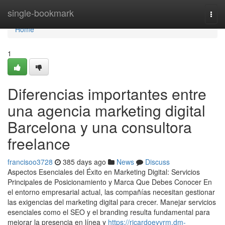
Home
single-bookmark
Togg
navi
Home
1
Diferencias importantes entre
una agencia marketing digital
Barcelona y una consultora
freelance
francisoo3728
385 days ago
News
Discuss
Aspectos Esenciales del Éxito en Marketing Digital: Servicios
Principales de Posicionamiento y Marca Que Debes Conocer En
el entorno empresarial actual, las compañías necesitan gestionar
las exigencias del marketing digital para crecer. Manejar servicios
esenciales como el SEO y el branding resulta fundamental para
mejorar la presencia en línea y
https://ricardoeyvrm.dm-