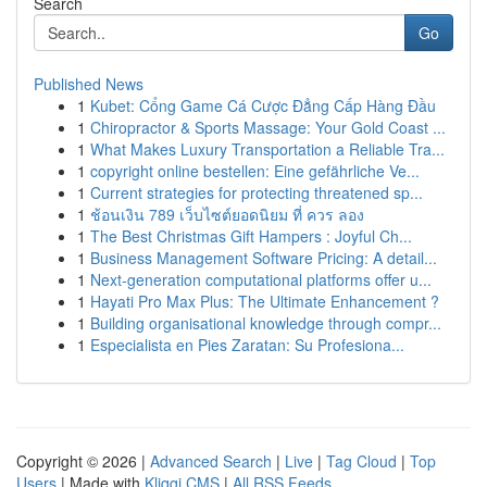
Search
Go
Published News
1
Kubet: Cổng Game Cá Cược Đẳng Cấp Hàng Đầu
1
Chiropractor & Sports Massage: Your Gold Coast ...
1
What Makes Luxury Transportation a Reliable Tra...
1
copyright online bestellen: Eine gefährliche Ve...
1
Current strategies for protecting threatened sp...
1
ช้อนเงิน 789 เว็บไซต์ยอดนิยม ที่ ควร ลอง
1
The Best Christmas Gift Hampers : Joyful Ch...
1
Business Management Software Pricing: A detail...
1
Next-generation computational platforms offer u...
1
Hayati Pro Max Plus: The Ultimate Enhancement ?
1
Building organisational knowledge through compr...
1
Especialista en Pies Zaratan: Su Profesiona...
Copyright © 2026 |
Advanced Search
|
Live
|
Tag Cloud
|
Top
Users
| Made with
Kliqqi CMS
|
All RSS Feeds