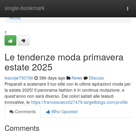
Home
single-bookmark
Togg
navi
Home
1
Le tendenze moda primavera
estate 2025
leacvjw730766
386 days ago
News
Discuss
Preparati a scatenare il tuo stile con le ultime ispirazioni moda per
la estate 2025! Il panorama fashion è in continua mutazione, e
quest'anno non sarà diverso. Dai colori satiati alle tessuti
innovative, le
https://francesuwcx027479.targetblogs.com/profile
Comments
Who Upvoted
Comments