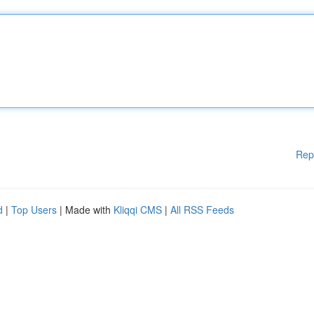
Rep
d
|
Top Users
| Made with
Kliqqi CMS
|
All RSS Feeds