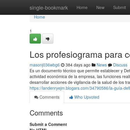
Home
single-bookmark
Home
New
Submit
Home
1
Los profesiograma para c
masonj036wbg6
384 days ago
News
Discuss
Es un documento técnico que permite establecer y Det
actividad económica de la empresa, las funciones real
desarrollar acciones de vigilancia de la salud de los 
https://landenryejm.blogars.com/34790586/la-guía-def
Comments
Who Upvoted
Comments
Submit a Comment