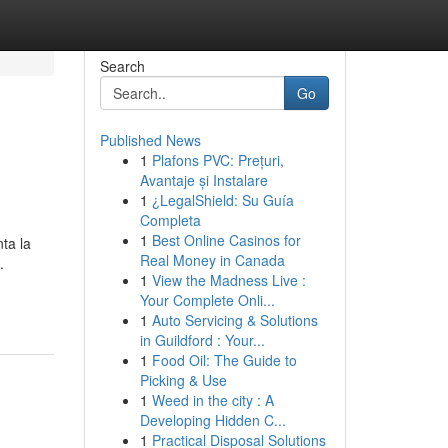
Search
Go
Published News
1
Plafons PVC: Prețuri,
Avantaje și Instalare
1
¿LegalShield: Su Guía
Completa
1
Best Online Casinos for
ta la
Real Money in Canada
.
1
View the Madness Live :
Your Complete Onli...
1
Auto Servicing & Solutions
in Guildford : Your...
1
Food Oil: The Guide to
Picking & Use
1
Weed in the city : A
Developing Hidden C...
1
Practical Disposal Solutions