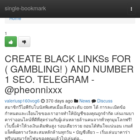
Home
single-bookmark
Togg
navi
Home
1
CREATE BLACK LINKSs FOR
( GAMBLING! ) AND NUMBER
1 SEO. TELEGRAM -
@pheonnixxx
valeriusp160vog6
370 days ago
News
Discuss
สมาชิกวีไอพีรับโบนัสพิเศษเมื่อเลื่อนระดับ com ได้ การละเมิดข้อ
กำหนดและเงื่อนไขของเราอาจทำให้บัญชีของคุณถูกจำกัด เล่น​เกม​บา​
คา​ร่า​ออ​น​ไลน์ที่​ดี​ที่สุด​ร่วม​กับ​ผู้​เล่น​หลาย​ล้าน​คน​จาก​ทั่ว​ทุก​มุม​โลก​ฟรี!
เว็บนี้เค้าให้วงเงินเดิมพันสูง รอบเดียวรวย ถอนได้ทันใจแน่นอน เกมส์
แจ็คพ็อตรางวัลสะสมหลักล้านทุกวัน • บัญชี​เดียว – เริ่ม​เล่น​บา​คา​ร่า​
ฟรี​บน​ส​มาร์ทโฟนของ​คุณ​แล้วไป​เล่น​ต่อ...