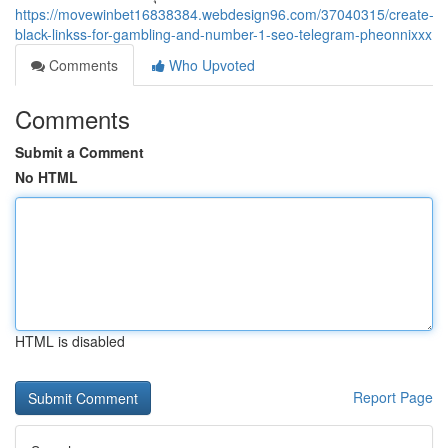
https://movewinbet16838384.webdesign96.com/37040315/create-
black-linkss-for-gambling-and-number-1-seo-telegram-pheonnixxx
Comments
Who Upvoted
Comments
Submit a Comment
No HTML
HTML is disabled
Report Page