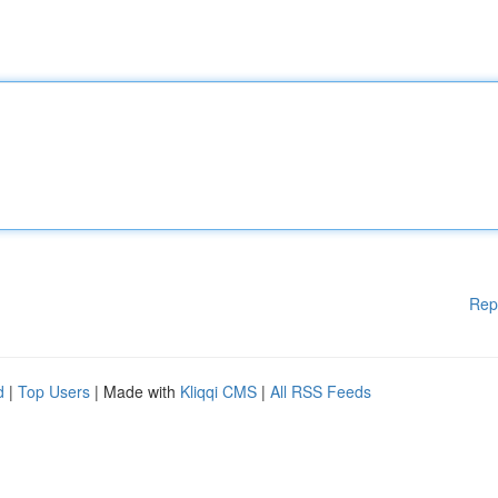
Rep
d
|
Top Users
| Made with
Kliqqi CMS
|
All RSS Feeds