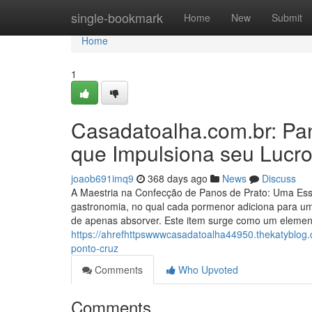
Home
single-bookmark
Home
New
Submit
Home
1
Casadatoalha.com.br: Pa
que Impulsiona seu Lucr
joaob691imq9
368 days ago
News
Discuss
A Maestria na Confecção de Panos de Prato: Uma Es
gastronomia, no qual cada pormenor adiciona para uma
de apenas absorver. Este item surge como um element
https://ahrefhttpswwwcasadatoalha44950.thekatyblo
ponto-cruz
Comments
Who Upvoted
Comments