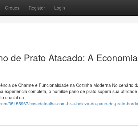
Groups
Register
Login
no de Prato Atacado: A Economia
o
sência de Charme e Funcionalidade na Cozinha Moderna No cenário d
 experiência completa, o humilde pano de prato supera sua utilidade
o crucial na
g.com/35155967/casadatoalha-com-br-a-beleza-do-pano-de-prato-bord