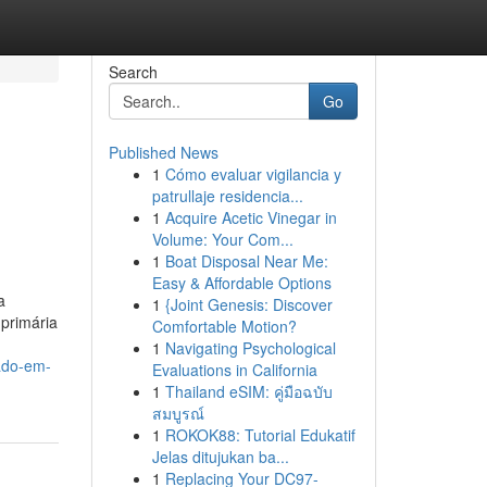
Search
Go
Published News
1
Cómo evaluar vigilancia y
patrullaje residencia...
1
Acquire Acetic Vinegar in
Volume: Your Com...
1
Boat Disposal Near Me:
Easy & Affordable Options
a
1
{Joint Genesis: Discover
 primária
Comfortable Motion?
1
Navigating Psychological
ado-em-
Evaluations in California
1
Thailand eSIM: คู่มือฉบับ
สมบูรณ์
1
ROKOK88: Tutorial Edukatif
Jelas ditujukan ba...
1
Replacing Your DC97-