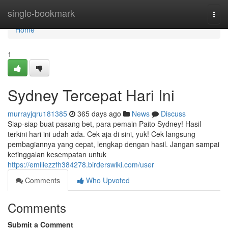
Home
single-bookmark
Togg
navi
Home
1
Sydney Tercepat Hari Ini
murrayjqru181385
365 days ago
News
Discuss
Siap-siap buat pasang bet, para pemain Paito Sydney! Hasil
terkini hari ini udah ada. Cek aja di sini, yuk! Cek langsung
pembagiannya yang cepat, lengkap dengan hasil. Jangan sampai
ketinggalan kesempatan untuk
https://emiliezzfh384278.birderswiki.com/user
Comments
Who Upvoted
Comments
Submit a Comment