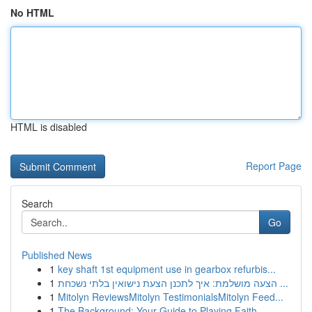
No HTML
HTML is disabled
Report Page
Search
Go
Published News
1
key shaft 1st equipment use in gearbox refurbis...
1
הצעה מושלמת: איך לתכנן הצעת נישואין בלתי נשכחת ...
1
Mitolyn ReviewsMitolyn TestimonialsMitolyn Feed...
1
The Background: Your Guide to Playing Faith