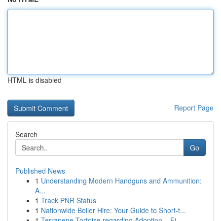
HTML is disabled
Report Page
Search
Go
Published News
1
Understanding Modern Handguns and Ammunition:
A...
1
Track PNR Status
1
Nationwide Boiler Hire: Your Guide to Short-t...
1
Terrapene Tortoise regarding Adoption – Fi...