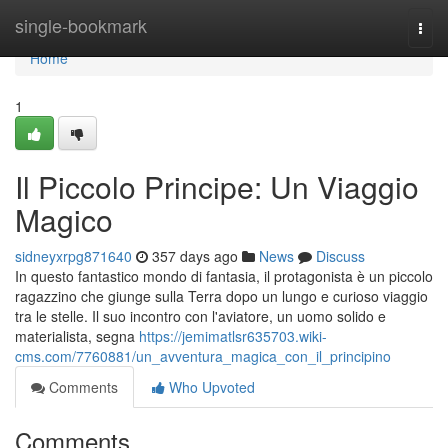
Home
single-bookmark
Togg
navi
Home
1
Il Piccolo Principe: Un Viaggio
Magico
sidneyxrpg871640
357 days ago
News
Discuss
In questo fantastico mondo di fantasia, il protagonista è un piccolo
ragazzino che giunge sulla Terra dopo un lungo e curioso viaggio
tra le stelle. Il suo incontro con l'aviatore, un uomo solido e
materialista, segna
https://jemimatlsr635703.wiki-
cms.com/7760881/un_avventura_magica_con_il_principino
Comments
Who Upvoted
Comments