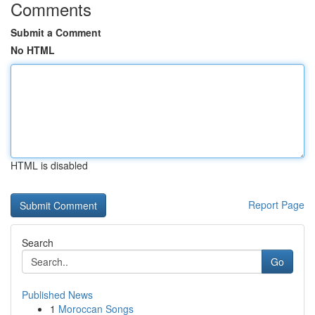
Comments
Submit a Comment
No HTML
HTML is disabled
Report Page
Search
Go
Published News
1
Moroccan Songs