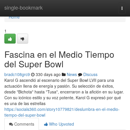
Home
single-bookmark
Togg
navi
Home
1
Fascina en el Medio Tiempo
del Super Bowl
bradc108grc9
330 days ago
News
Discuss
Karol G ascendió al escenario del Super Bowl LVII para una
actuación llena de energía y pasión. Su selección de éxitos,
desde "Bichota" hasta "Tusa", encerraron a la afición en su lugar.
Con su icónico estilo y su voz potente, Karol G expresó por qué
es una de las estrellas
https://socials360.com/story10779821/deslumbra-en-el-medio-
tiempo-del-super-bowl
Comments
Who Upvoted