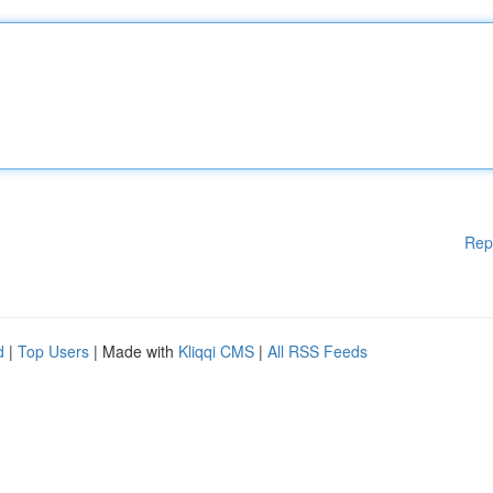
Rep
d
|
Top Users
| Made with
Kliqqi CMS
|
All RSS Feeds