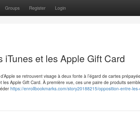
Groups
Register
Login
es iTunes et les Apple Gift Card
d’Apple se retrouvent visage à deux fonte à l’égard de cartes prépayé
t les Apple Gift Card. À première vue, ces une paire de produits sembl
ccéder
https://enrollbookmarks.com/story20188215/opposition-entre-les-