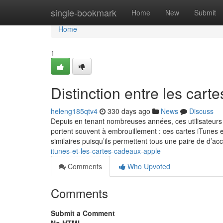
Home
single-bookmark
Home
New
Submit
Home
1
Distinction entre les cart
heleng185qtv4
330 days ago
News
Discuss
Depuis en tenant nombreuses années, ces utilisateurs 
portent souvent à embrouillement : ces cartes iTunes e
similaires puisqu’ils permettent tous une paire de d’a
itunes-et-les-cartes-cadeaux-apple
Comments
Who Upvoted
Comments
Submit a Comment