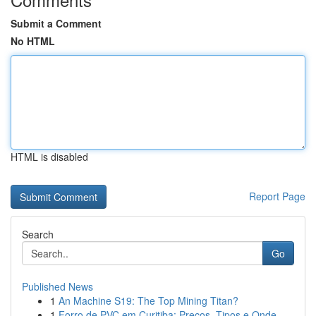
Submit a Comment
No HTML
HTML is disabled
Report Page
Search
Go
Published News
1
An Machine S19: The Top Mining Titan?
1
Forro de PVC em Curitiba: Preços, Tipos e Onde ...