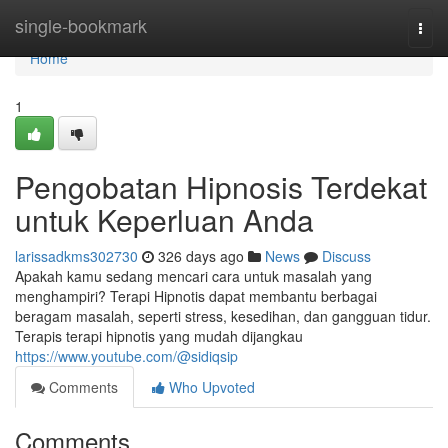
Home
single-bookmark
Togg
navi
Home
1
Pengobatan Hipnosis Terdekat
untuk Keperluan Anda
larissadkms302730
326 days ago
News
Discuss
Apakah kamu sedang mencari cara untuk masalah yang
menghampiri? Terapi Hipnotis dapat membantu berbagai
beragam masalah, seperti stress, kesedihan, dan gangguan tidur.
Terapis terapi hipnotis yang mudah dijangkau
https://www.youtube.com/@sidiqsip
Comments
Who Upvoted
Comments