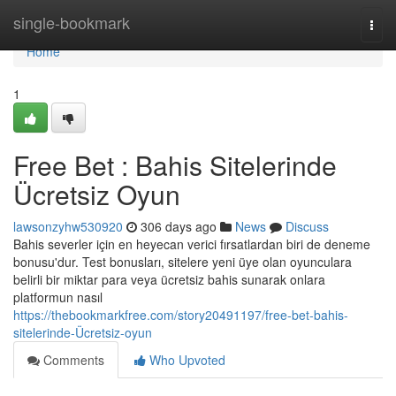
Home
single-bookmark
Togg
navi
Home
1
Free Bet : Bahis Sitelerinde
Ücretsiz Oyun
lawsonzyhw530920
306 days ago
News
Discuss
Bahis severler için en heyecan verici fırsatlardan biri de deneme
bonusu'dur. Test bonusları, sitelere yeni üye olan oyunculara
belirli bir miktar para veya ücretsiz bahis sunarak onlara
platformun nasıl
https://thebookmarkfree.com/story20491197/free-bet-bahis-
sitelerinde-Ücretsiz-oyun
Comments
Who Upvoted