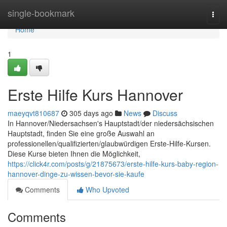
Home
single-bookmark
Togg
navi
Home
1
Erste Hilfe Kurs Hannover
maeyqvt810687
305 days ago
News
Discuss
In Hannover/Niedersachsen's Hauptstadt/der niedersächsischen
Hauptstadt, finden Sie eine große Auswahl an
professionellen/qualifizierten/glaubwürdigen Erste-Hilfe-Kursen.
Diese Kurse bieten Ihnen die Möglichkeit,
https://click4r.com/posts/g/21875673/erste-hilfe-kurs-baby-region-
hannover-dinge-zu-wissen-bevor-sie-kaufe
Comments
Who Upvoted
Comments