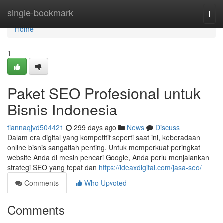
Home
single-bookmark
Togg
navi
Home
1
Paket SEO Profesional untuk
Bisnis Indonesia
tiannaqjvd504421
299 days ago
News
Discuss
Dalam era digital yang kompetitif seperti saat ini, keberadaan
online bisnis sangatlah penting. Untuk memperkuat peringkat
website Anda di mesin pencari Google, Anda perlu menjalankan
strategi SEO yang tepat dan
https://ideaxdigital.com/jasa-seo/
Comments
Who Upvoted
Comments