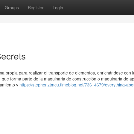
Groups
Register
Login
ecrets
a propia para realizar el transporte de elementos, enrichándose con l
l, que forma parte de la maquinaria de construcción o maquinaria de a
namiento y
https://stephenztmcu.timeblog.net/73614679/everything-abo