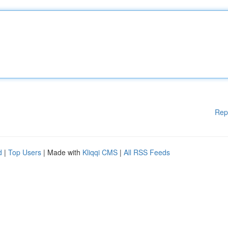
Rep
d
|
Top Users
| Made with
Kliqqi CMS
|
All RSS Feeds