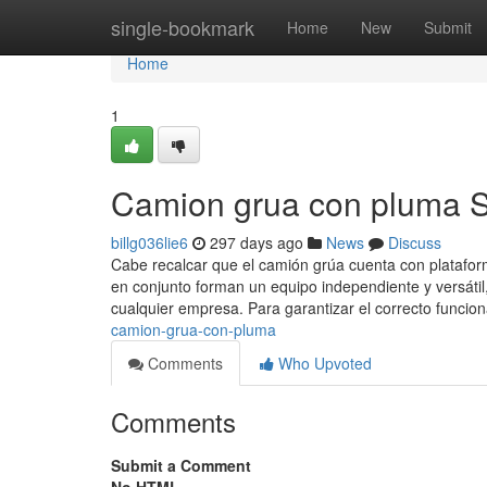
Home
single-bookmark
Home
New
Submit
Home
1
Camion grua con pluma S
billg036lie6
297 days ago
News
Discuss
Cabe recalcar que el camión grúa cuenta con plataform
en conjunto forman un equipo independiente y versáti
cualquier empresa. Para garantizar el correcto funcio
camion-grua-con-pluma
Comments
Who Upvoted
Comments
Submit a Comment