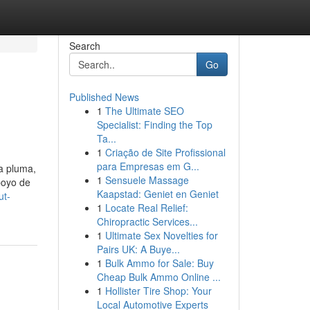
Search
Go
Published News
1
The Ultimate SEO
Specialist: Finding the Top
Ta...
1
Criação de Site Profissional
para Empresas em G...
a pluma,
1
Sensuele Massage
poyo de
Kaapstad: Geniet en Geniet
ut-
1
Locate Real Relief:
Chiropractic Services...
1
Ultimate Sex Novelties for
Pairs UK: A Buye...
1
Bulk Ammo for Sale: Buy
Cheap Bulk Ammo Online ...
1
Hollister Tire Shop: Your
Local Automotive Experts