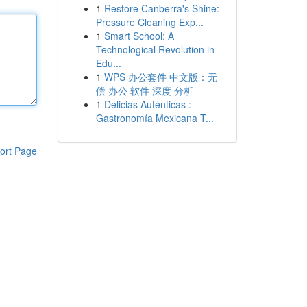
1
Restore Canberra's Shine:
Pressure Cleaning Exp...
1
Smart School: A
Technological Revolution in
Edu...
1
WPS 办公套件 中文版：无
偿 办公 软件 深度 分析
1
Delicias Auténticas :
Gastronomía Mexicana T...
ort Page