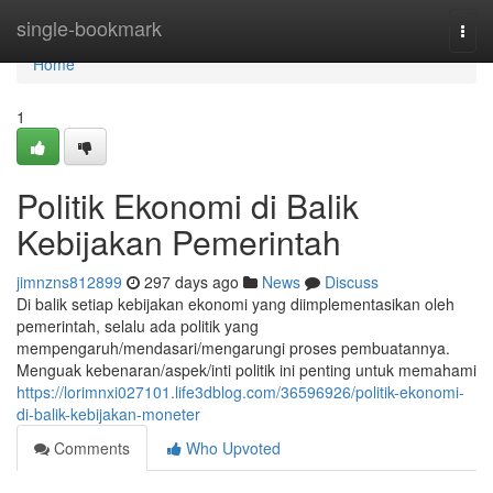
Home
single-bookmark
Togg
navi
Home
1
Politik Ekonomi di Balik
Kebijakan Pemerintah
jimnzns812899
297 days ago
News
Discuss
Di balik setiap kebijakan ekonomi yang diimplementasikan oleh
pemerintah, selalu ada politik yang
mempengaruh/mendasari/mengarungi proses pembuatannya.
Menguak kebenaran/aspek/inti politik ini penting untuk memahami
https://lorimnxi027101.life3dblog.com/36596926/politik-ekonomi-
di-balik-kebijakan-moneter
Comments
Who Upvoted