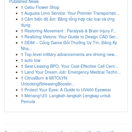
Published News
1
Cebu Flower Shop
1
Augusta Limo Service: Your Premier Transportati...
1
Cảm biến độ ẩm: Bảng tổng hợp các loại và ứng
dụng
1
Restoring Movement : Paralysis & Brain Injury F...
1
Realizing Visions: Your Guide to Design CAD Ser...
1
DE88 – Cổng Game Đổi Thưởng Uy Tín, Đăng Ký
Nha...
1
Top-level military advancements are driving new...
1
auto tow
1
Seat Leasing BPO: Your Cost-Effective Call Cent...
1
Land Your Dream Job: Emergency Medical Techn...
1
CitrusBurn & MITOLYN:
UnlockingReleasingBoostin...
1
Protect Your Eyes: A Guide to UV400 Eyewear
1
Menang123: Langkah-langkah Lengkap untuk
Pemula