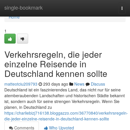
Home
single-bookmark
Togg
navi
Home
1
Verkehrsregeln, die jeder
einzelne Reisende in
Deutschland kennen sollte
matteotciu209793
293 days ago
News
Discuss
Deutschland ist ein faszinierendes Land, das nicht nur für seine
atemberaubenden Landschaften und historischen Städte bekannt
ist, sondern auch für seine strengen Verkehrsregeln. Wenn Sie
planen, in Deutschland zu
https://charliebizj716138.bloggazzo.com/36770840/verkehrsregeln-
die-jeder-einzelne-reisende-in-deutschland-kennen-sollte
Comments
Who Upvoted