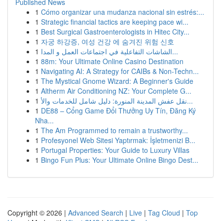
Published News
1
Cómo organizar una mudanza nacional sin estrés:...
1
Strategic financial tactics are keeping pace wi...
1
Best Surgical Gastroenterologists in Hitec City...
1
자궁 하강증, 여성 건강 에 숨겨진 위험 신호
1
الشاشات التفاعلية في اجتماعات العمل و المدا...
1
88m: Your Ultimate Online Casino Destination
1
Navigating AI: A Strategy for CAIBs & Non-Techn...
1
The Mystical Gnome Wizard: A Beginner's Guide
1
Altherm Air Conditioning NZ: Your Complete G...
1
نقل عفش المدينة المنورة: دليل شامل للخدمات والأ...
1
DE88 – Cổng Game Đổi Thưởng Uy Tín, Đăng Ký
Nha...
1
The Am Programmed to remain a trustworthy...
1
Profesyonel Web Sitesi Yaptırmak: İşletmenizi B...
1
Portugal Properties: Your Guide to Luxury Villas
1
Bingo Fun Plus: Your Ultimate Online Bingo Dest...
Copyright © 2026 |
Advanced Search
|
Live
|
Tag Cloud
|
Top