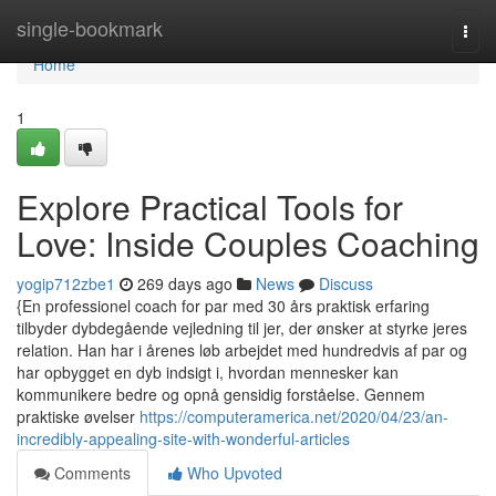
Home
single-bookmark
Togg
navi
Home
1
Explore Practical Tools for
Love: Inside Couples Coaching
yogip712zbe1
269 days ago
News
Discuss
{En professionel coach for par med 30 års praktisk erfaring
tilbyder dybdegående vejledning til jer, der ønsker at styrke jeres
relation. Han har i årenes løb arbejdet med hundredvis af par og
har opbygget en dyb indsigt i, hvordan mennesker kan
kommunikere bedre og opnå gensidig forståelse. Gennem
praktiske øvelser
https://computeramerica.net/2020/04/23/an-
incredibly-appealing-site-with-wonderful-articles
Comments
Who Upvoted