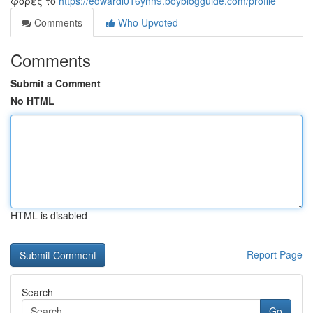
φορές το
https://edwardl016yhn9.boyblogguide.com/profile
Comments
Who Upvoted
Comments
Submit a Comment
No HTML
HTML is disabled
Report Page
Search
Go