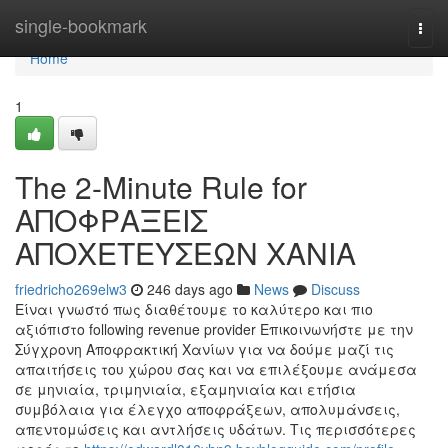
Home
single-bookmark
Togg
navi
Home
1
The 2-Minute Rule for
ΑΠΟΦΡΑΞΕΙΣ
ΑΠΟΧΕΤΕΥΣΕΩΝ ΧΑΝΙΑ
friedricho269elw3
246 days ago
News
Discuss
Είναι γνωστό πως διαθέτουμε το καλύτερο και πιο
αξιόπιστο following revenue provider Επικοινωνήστε με την
Σύγχρονη Αποφρακτική Χανίων για να δούμε μαζί τις
απαιτήσεις του χώρου σας και να επιλέξουμε ανάμεσα
σε μηνιαία, τριμηνιαία, εξαμηνιαία και ετήσια
συμβόλαια για έλεγχο αποφράξεων, απολυμάνσεις,
απεντομώσεις και αντλήσεις υδάτων. Τις περισσότερες