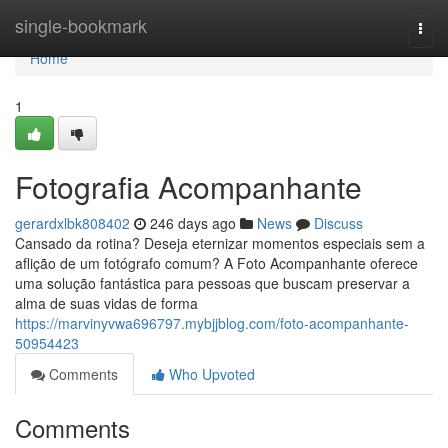
Home
single-bookmark
Togg
navi
Home
1
Fotografia Acompanhante
gerardxlbk808402
246 days ago
News
Discuss
Cansado da rotina? Deseja eternizar momentos especiais sem a
aflição de um fotógrafo comum? A Foto Acompanhante oferece
uma solução fantástica para pessoas que buscam preservar a
alma de suas vidas de forma
https://marvinyvwa696797.mybjjblog.com/foto-acompanhante-
50954423
Comments
Who Upvoted
Comments