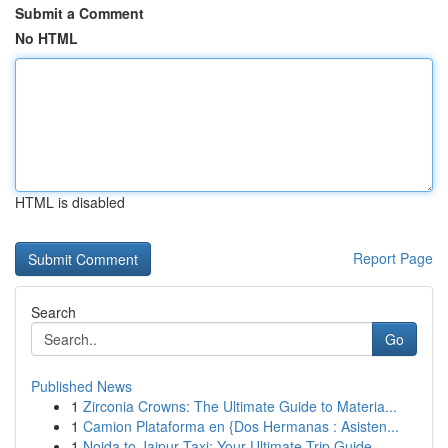
Submit a Comment
No HTML
HTML is disabled
Report Page
Search
Go
Published News
1
Zirconia Crowns: The Ultimate Guide to Materia...
1
Camion Plataforma en {Dos Hermanas : Asisten...
1
Noida to Jaipur Taxi: Your Ultimate Trip Guide