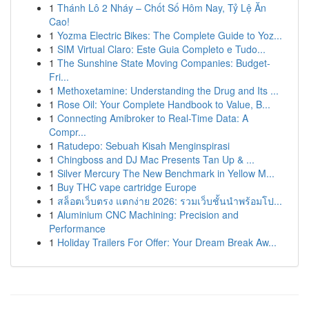
1
Thánh Lô 2 Nháy – Chốt Số Hôm Nay, Tỷ Lệ Ăn
Cao!
1
Yozma Electric Bikes: The Complete Guide to Yoz...
1
SIM Virtual Claro: Este Guia Completo e Tudo...
1
The Sunshine State Moving Companies: Budget-
Fri...
1
Methoxetamine: Understanding the Drug and Its ...
1
Rose Oil: Your Complete Handbook to Value, B...
1
Connecting Amibroker to Real-Time Data: A
Compr...
1
Ratudepo: Sebuah Kisah Menginspirasi
1
Chingboss and DJ Mac Presents Tan Up & ...
1
Silver Mercury The New Benchmark in Yellow M...
1
Buy THC vape cartridge Europe
1
สล็อตเว็บตรง แตกง่าย 2026: รวมเว็บชั้นนำพร้อมโป...
1
Aluminium CNC Machining: Precision and
Performance
1
Holiday Trailers For Offer: Your Dream Break Aw...