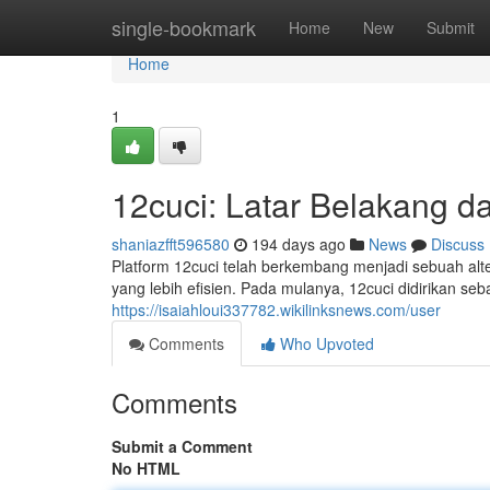
Home
single-bookmark
Home
New
Submit
Home
1
12cuci: Latar Belakang 
shaniazfft596580
194 days ago
News
Discuss
Platform 12cuci telah berkembang menjadi sebuah alt
yang lebih efisien. Pada mulanya, 12cuci didirikan 
https://isaiahloui337782.wikilinksnews.com/user
Comments
Who Upvoted
Comments
Submit a Comment
No HTML