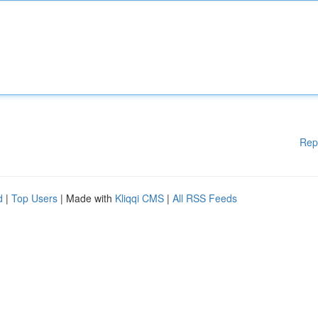
Rep
d
|
Top Users
| Made with
Kliqqi CMS
|
All RSS Feeds