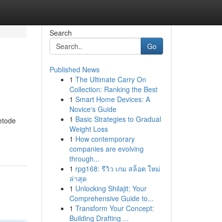
Search
Go
Published News
1
The Ultimate Carry On
Collection: Ranking the Best
1
Smart Home Devices: A
Novice's Guide
1
Basic Strategies to Gradual
etode
Weight Loss
1
How contemporary
companies are evolving
through...
1
rpg168: รีวิว เกม สล็อต ใหม่
ล่าสุด
1
Unlocking Shilajit: Your
Comprehensive Guide to...
1
Transform Your Concept:
Building Drafting ...