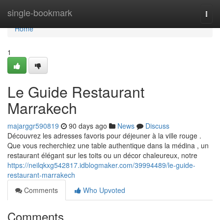
Home
single-bookmark
Togg
navi
Home
1
Le Guide Restaurant
Marrakech
majarggr590819
90 days ago
News
Discuss
Découvrez les adresses favoris pour déjeuner à la ville rouge .
Que vous recherchiez une table authentique dans la médina , un
restaurant élégant sur les toits ou un décor chaleureux, notre
https://neilqkxg542817.idblogmaker.com/39994489/le-guide-
restaurant-marrakech
Comments
Who Upvoted
Comments