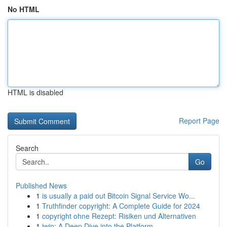
No HTML
HTML is disabled
Report Page
Search
Go
Published News
1
is usually a paid out Bitcoin Signal Service Wo...
1
Truthfinder copyright: A Complete Guide for 2024
1
copyright ohne Rezept: Risiken und Alternativen
1
iwin: A Deep Dive into the Platform