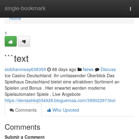
Home
single-bookmark
Togg
navi
Home
1
```text
siobhanmeay638359
88 days ago
News
Discuss
Ice Casino Deutschland: Ihr umfassender Überblick Das
Spielhaus Deutschland bietet eine attraktiven Sortiment an
Spielen und Bonus . Hier erwartet werden moderne
Spielautomaten Spiele , Live Angebote
https://denisahkq034928.bloguerosa.com/39902297/text
Comments
Who Upvoted
Comments
Submit a Comment