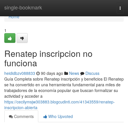
Home
single-bookmark
Togg
navi
Home
1
Renatep inscripcion no
funciona
heididbzv088833
90 days ago
News
Discuss
Guía Completa sobre Renatep inscripción y beneficios El Renatep
se ha convertido en una herramienta fundamental para miles de
trabajadores de la economía popular que buscan formalizar su
actividad y acceder a
https://cecilymsjw303883.blogcudinti.com/41343559/renatep-
inscripcion-abierta
Comments
Who Upvoted