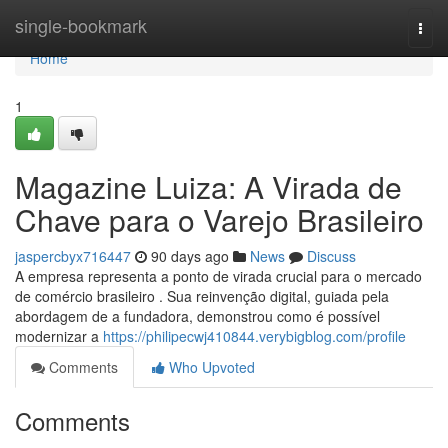
Home
single-bookmark
Togg
navi
Home
1
Magazine Luiza: A Virada de
Chave para o Varejo Brasileiro
jaspercbyx716447
90 days ago
News
Discuss
A empresa representa a ponto de virada crucial para o mercado
de comércio brasileiro . Sua reinvenção digital, guiada pela
abordagem de a fundadora, demonstrou como é possível
modernizar a
https://philipecwj410844.verybigblog.com/profile
Comments
Who Upvoted
Comments