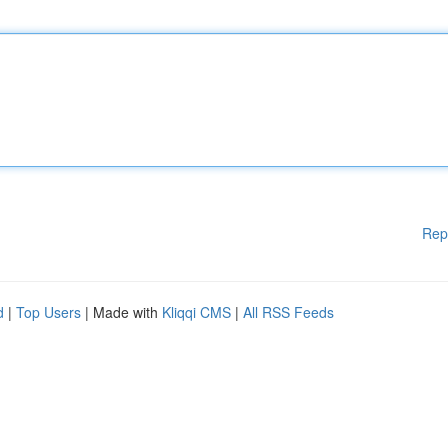
Rep
d
|
Top Users
| Made with
Kliqqi CMS
|
All RSS Feeds