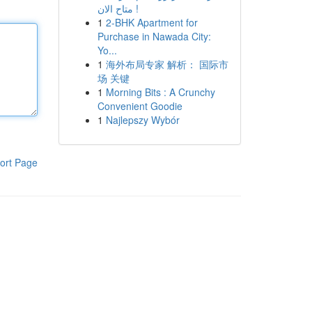
متاح الان !
1
2-BHK Apartment for
Purchase in Nawada City:
Yo...
1
海外布局专家 解析： 国际市
场 关键
1
Morning Bits : A Crunchy
Convenient Goodie
1
Najlepszy Wybór
ort Page