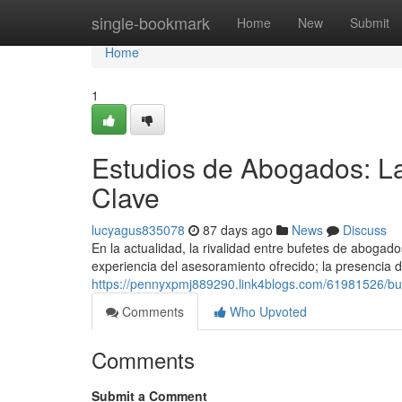
Home
single-bookmark
Home
New
Submit
Home
1
Estudios de Abogados: La
Clave
lucyagus835078
87 days ago
News
Discuss
En la actualidad, la rivalidad entre bufetes de aboga
experiencia del asesoramiento ofrecido; la presencia d
https://pennyxpmj889290.link4blogs.com/61981526/bufe
Comments
Who Upvoted
Comments
Submit a Comment