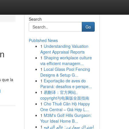
Search
Go
Published News
1
Understanding Valuation
en
Agent Appraisal Reports
1
Shaping workplace culture
via efficient managem...
1
Local Glass Pool Fencing
Designs & Setup G...
s que la
1
Exportação de aves do
Paraná: desafios e perspe...
l
1
易翻译：官方网站、
copyright与电脑版全面指南
1
Cho Thuê Căn Hộ Happy
One Central – Giá Hợp L...
1
M3M's Golf Hills Gurgaon:
Your Ideal Home B...
1
اشتراك سمارترز: عالم الترفيه