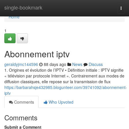
Home
single-bookmark
Togg
navi
Home
1
Abonnement iptv
geraldyjmc144596
88 days ago
News
Discuss
1. Origines et évolution de l’IPTV • Définition initiale : IPTV signifie
« télévision par protocole Internet ». Contrairement aux modes de
diffusion classiques, elle repose sur la transmission de flux
https://barbarahsje432985.blogunteer.com/39741092/abonnement-
iptv
Comments
Who Upvoted
Comments
Submit a Comment