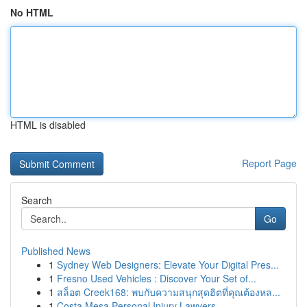
No HTML
HTML is disabled
Report Page
Search
Go
Published News
1
Sydney Web Designers: Elevate Your Digital Pres...
1
Fresno Used Vehicles : Discover Your Set of...
1
สล็อต Creek168: พบกับความสนุกสุดฮิตที่คุณต้องหล...
1
Costa Mesa Personal Injury Lawyers