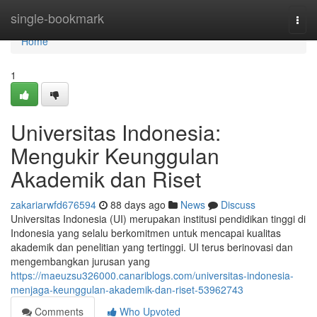
Home
single-bookmark
Togg
navi
Home
1
Universitas Indonesia:
Mengukir Keunggulan
Akademik dan Riset
zakariarwfd676594
88 days ago
News
Discuss
Universitas Indonesia (UI) merupakan institusi pendidikan tinggi di
Indonesia yang selalu berkomitmen untuk mencapai kualitas
akademik dan penelitian yang tertinggi. UI terus berinovasi dan
mengembangkan jurusan yang
https://maeuzsu326000.canariblogs.com/universitas-indonesia-
menjaga-keunggulan-akademik-dan-riset-53962743
Comments
Who Upvoted