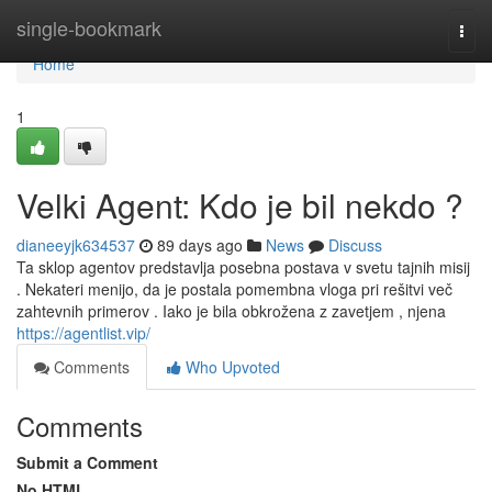
Home
single-bookmark
Togg
navi
Home
1
Velki Agent: Kdo je bil nekdo ?
dianeeyjk634537
89 days ago
News
Discuss
Ta sklop agentov predstavlja posebna postava v svetu tajnih misij
. Nekateri menijo, da je postala pomembna vloga pri rešitvi več
zahtevnih primerov . Iako je bila obkrožena z zavetjem , njena
https://agentlist.vip/
Comments
Who Upvoted
Comments
Submit a Comment
No HTML