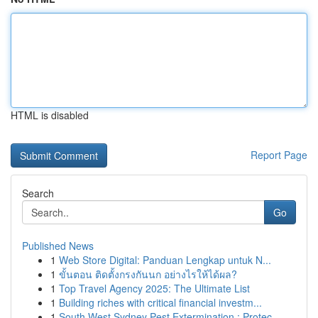
HTML is disabled
Report Page
Search
Go
Published News
1
Web Store Digital: Panduan Lengkap untuk N...
1
ขั้นตอน ติดตั้งกรงกันนก อย่างไรให้ได้ผล?
1
Top Travel Agency 2025: The Ultimate List
1
Building riches with critical financial investm...
1
South West Sydney Pest Extermination : Protec...